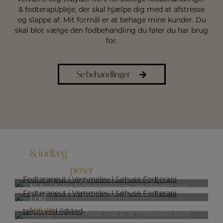
& fodterapi/pleje, der skal hjælpe dig med at afstresse
og slappe af. Mit formål er at behage mine kunder. Du
skal blot vælge den fodbehandling du føler du har brug
for.
Se behandlinger
Produkter
& indlæg
Ydelser &
priser
På klinikken fremstiller jeg Formthotics
indlæg. Indlæggene er ideelle til dig der er
Nyheder
Se her hvilke fodbehandlinger jeg tilbyder. Jeg
aktiv, har ledegigt, slidgigt, har kramper i
Fod
tilbyder blandt andet Klassisk fodpleje,
benene, er platfodet, eller som “bare” har brug
fodmassage med lækker scrub…
Årets Fod doneret af Leif Sylvester Skulpturen,
for noget støtte…
terapi
som gives som Årets Fod til et menneske som
fremmer fodterapeuternes fag…