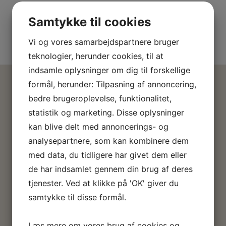
Dine fødder er beregnet til at skulle holde hele
livet men det gør de ikke, hvis du ikke
Samtykke til cookies
behandler dem ordentligt…
Vi og vores samarbejdspartnere bruger
teknologier, herunder cookies, til at
indsamle oplysninger om dig til forskellige
formål, herunder: Tilpasning af annoncering,
bedre brugeroplevelse, funktionalitet,
statistik og marketing. Disse oplysninger
Din fodterapeut i Vemmelev
kan blive delt med annoncerings- og
analysepartnere, som kan kombinere dem
Jeg hedder Heidi Gabrielsen. Jeg blev uddannet
med data, du tidligere har givet dem eller
Statsautoriseret Fodterapeut i januar 1997, og
fejrede således mit 25 års jubilæum i 2022. Jeg har
de har indsamlet gennem din brug af deres
haft en klinik på Amager i næsten 24 år, men
tjenester. Ved at klikke på 'OK' giver du
springer nu ud i at åbne en klinik her hvor jeg bor.
samtykke til disse formål.
Jeg tror at jeg efterhånden har set alle slags fødder,
og jeg er så klar til at hjælpe med at gøre dine
Læs mere om vores brug af cookies og