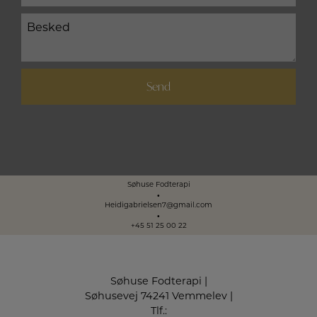
Besked
(Påkrævet)
Søhuse Fodterapi
Heidigabrielsen7@gmail.com
+45 51 25 00 22
Søhuse Fodterapi
Søhusevej 7
4241 Vemmelev
Tlf.: