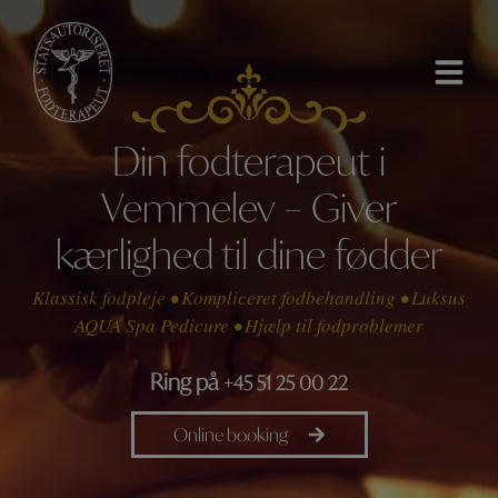
Hop
til
indholdet
Din fodterapeut i
Vemmelev – Giver
kærlighed til dine fødder
Klassisk fodpleje • Kompliceret fodbehandling • Luksus
AQUA Spa Pedicure • Hjælp til fodproblemer
Ring på
+45 51 25 00 22
Online booking