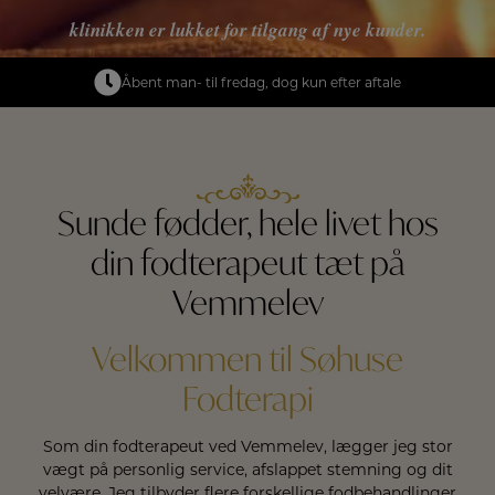
klinikken er lukket for tilgang af nye kunder.
Åbent man- til fredag, dog kun efter aftale
Sunde fødder, hele livet hos
din fodterapeut tæt på
Vemmelev
Velkommen til Søhuse
Fodterapi
Som din fodterapeut ved Vemmelev, lægger jeg stor
vægt på personlig service, afslappet stemning og dit
velvære. Jeg tilbyder flere forskellige fodbehandlinger